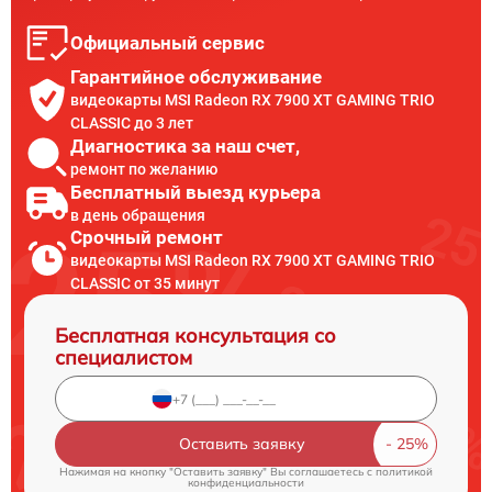
Официальный сервис
Гарантийное обслуживание
видеокарты MSI Radeon RX 7900 XT GAMING TRIO
CLASSIC до 3 лет
Диагностика за наш счет,
ремонт по желанию
Бесплатный выезд курьера
в день обращения
Срочный ремонт
видеокарты MSI Radeon RX 7900 XT GAMING TRIO
CLASSIC от 35 минут
Бесплатная консультация со
специалистом
Оставить заявку
Нажимая на кнопку "Оставить заявку" Вы соглашаетесь c
политикой
конфиденциальности