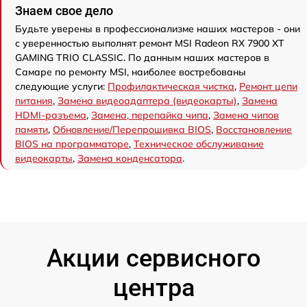
Знаем свое дело
Будьте уверены в профессионализме наших мастеров - они
с уверенностью выполнят ремонт MSI Radeon RX 7900 XT
GAMING TRIO CLASSIC. По данным наших мастеров в
Самаре по ремонту MSI, наиболее востребованы
следующие услуги:
Профилактическая чистка
,
Ремонт цепи
питания
,
Замена видеоадаптера (видеокарты)
,
Замена
HDMI-разъема
,
Замена, перепайка чипа
,
Замена чипов
памяти
,
Обновление/Перепрошивка BIOS
,
Восстановление
BIOS на программаторе
,
Техническое обслуживание
видеокарты
,
Замена конденсатора
.
Акции сервисного
центра