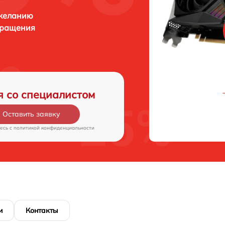
 желанию
бращения
я со специалистом
Оставить заявку
есь c
политикой конфиденциальности
и
Контакты