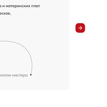
в и материнских плат
еское,
икатом мастера