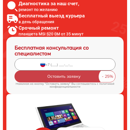
Диагностика за наш счет,
ремонт по желанию
Бесплатный выезд курьера
в день обращения
Срочный ремонт
планшета MSI S20 0M от 35 минут
Бесплатная консультация со
специалистом
Оставить заявку
Нажимая на кнопку "Оставить заявку" Вы соглашаетесь c
политикой
конфиденциальности