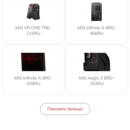
MSI VR ONE 7RE-
MSI Infinite A 8RG-
215RU
466RU
MSI Infinite A 8RC-
MSI Aegis 3 8RD-
209RU
204RU
Показать больше