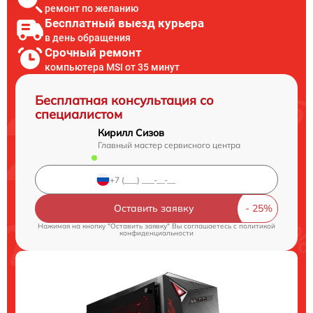
ремонт по желанию
Бесплатный выезд курьера
в день обращения
Срочный ремонт
компьютера MSI от 35 минут
Бесплатная консультация со
специалистом
Кирилл Сизов
Главный мастер сервисного центра
Оставить заявку
Нажимая на кнопку "Оставить заявку" Вы соглашаетесь c
политикой
конфиденциальности