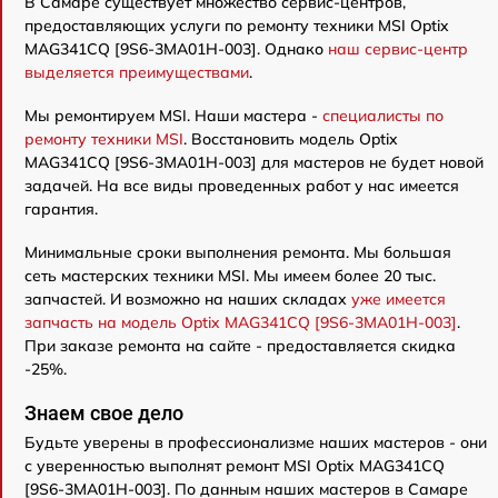
В Самаре существует множество сервис-центров,
предоставляющих услуги по ремонту техники MSI Optix
MAG341CQ [9S6-3MA01H-003]. Однако
наш сервис-центр
выделяется преимуществами
.
Мы ремонтируем MSI. Наши мастера -
специалисты по
ремонту техники MSI
. Восстановить модель Optix
MAG341CQ [9S6-3MA01H-003] для мастеров не будет новой
задачей. На все виды проведенных работ у нас имеется
гарантия.
Минимальные сроки выполнения ремонта. Мы большая
сеть мастерских техники MSI. Мы имеем более 20 тыс.
запчастей. И возможно на наших складах
уже имеется
запчасть на модель Optix MAG341CQ [9S6-3MA01H-003]
.
При заказе ремонта на сайте - предоставляется скидка
-25%.
Знаем свое дело
Будьте уверены в профессионализме наших мастеров - они
с уверенностью выполнят ремонт MSI Optix MAG341CQ
[9S6-3MA01H-003]. По данным наших мастеров в Самаре