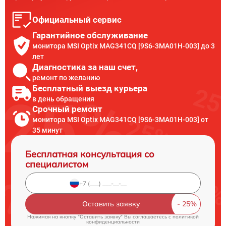
Официальный сервис
Гарантийное обслуживание
монитора MSI Optix MAG341CQ [9S6-3MA01H-003] до 3
лет
Диагностика за наш счет,
ремонт по желанию
Бесплатный выезд курьера
в день обращения
Срочный ремонт
монитора MSI Optix MAG341CQ [9S6-3MA01H-003] от
35 минут
Бесплатная консультация со
специалистом
Оставить заявку
Нажимая на кнопку "Оставить заявку" Вы соглашаетесь c
политикой
конфиденциальности