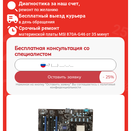
Диагностика за наш счет,
ремонт по желанию
Бесплатный выезд курьера
в день обращения
Срочный ремонт
материнской платы MSI 870A-G46 от 35 минут
Бесплатная консультация со
специалистом
Оставить заявку
Нажимая на кнопку "Оставить заявку" Вы соглашаетесь c
политикой
конфиденциальности